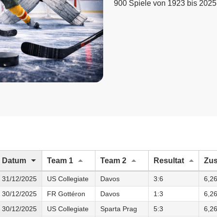
900 Spiele von 1923 bis 2025
Datum
Team 1
Team 2
Resultat
Zu
31/12/2025
US Collegiate
Davos
3:6
6,2
30/12/2025
FR Gottéron
Davos
1:3
6,2
30/12/2025
US Collegiate
Sparta Prag
5:3
6,2