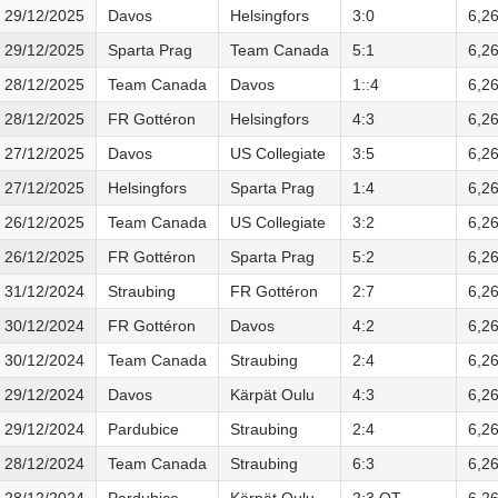
29/12/2025
Davos
Helsingfors
3:0
6,2
29/12/2025
Sparta Prag
Team Canada
5:1
6,2
28/12/2025
Team Canada
Davos
1::4
6,2
28/12/2025
FR Gottéron
Helsingfors
4:3
6,2
27/12/2025
Davos
US Collegiate
3:5
6,2
27/12/2025
Helsingfors
Sparta Prag
1:4
6,2
26/12/2025
Team Canada
US Collegiate
3:2
6,2
26/12/2025
FR Gottéron
Sparta Prag
5:2
6,2
31/12/2024
Straubing
FR Gottéron
2:7
6,2
30/12/2024
FR Gottéron
Davos
4:2
6,2
30/12/2024
Team Canada
Straubing
2:4
6,2
29/12/2024
Davos
Kärpät Oulu
4:3
6,2
29/12/2024
Pardubice
Straubing
2:4
6,2
28/12/2024
Team Canada
Straubing
6:3
6,2
28/12/2024
Pardubice
Kärpät Oulu
2:3 OT
6,2