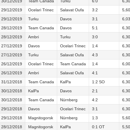
30/12/2019
Team Canada
Turku
6:0
6,3
29/12/2019
Ocelari Trinec
Salavat Oufa
3:2
5,6
29/12/2019
Turku
Davos
3:1
6,0
28/12/2019
Team Canada
Davos
5:1
6,3
28/12/2019
Ambri
Turku
3:0
6,3
27/12/2019
Davos
Ocelari Trinec
1:4
6,3
27/12/2019
Turku
Salavat Oufa
4:3
6,3
26/12/2019
Ocelari Trinec
Team Canada
1:4
6,0
26/12/2019
Ambri
Salavat Oufa
4:1
6,3
31/12/2018
Team Canada
KalPa
1:2 SO
6,3
30/12/2018
KalPa
Davos
2:1
6,3
30/12/2018
Team Canada
Nürnberg
4:2
6,3
29/12/2018
Davos
Ocelari Trinec
3:1
6,3
29/12/2018
Magnitogorsk
Nürnberg
1:3
5,6
28/12/2018
Magnitogorsk
KalPa
0:1 OT
5,5