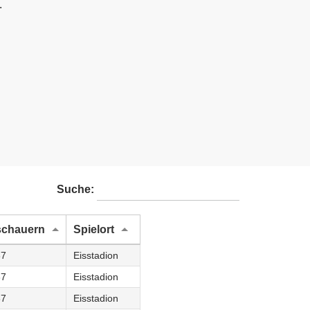
.
Suche:
schauern
Spielort
67
Eisstadion
67
Eisstadion
67
Eisstadion