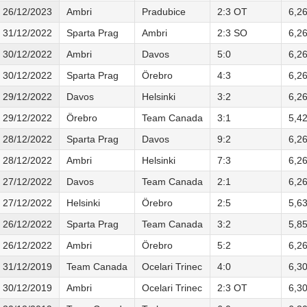
26/12/2023
Ambri
Pradubice
2:3 OT
6,2
31/12/2022
Sparta Prag
Ambri
2:3 SO
6,2
30/12/2022
Ambri
Davos
5:0
6,2
30/12/2022
Sparta Prag
Örebro
4:3
6,2
29/12/2022
Davos
Helsinki
3:2
6,2
29/12/2022
Örebro
Team Canada
3:1
5,4
28/12/2022
Sparta Prag
Davos
9:2
6,2
28/12/2022
Ambri
Helsinki
7:3
6,2
27/12/2022
Davos
Team Canada
2:1
6,2
27/12/2022
Helsinki
Örebro
2:5
5,6
26/12/2022
Sparta Prag
Team Canada
3:2
5,8
26/12/2022
Ambri
Örebro
5:2
6,2
31/12/2019
Team Canada
Ocelari Trinec
4:0
6,3
30/12/2019
Ambri
Ocelari Trinec
2:3 OT
6,3