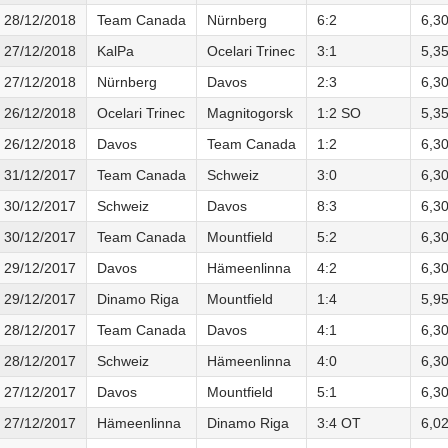
28/12/2018
Team Canada
Nürnberg
6:2
6,3
27/12/2018
KalPa
Ocelari Trinec
3:1
5,3
27/12/2018
Nürnberg
Davos
2:3
6,3
26/12/2018
Ocelari Trinec
Magnitogorsk
1:2 SO
5,3
26/12/2018
Davos
Team Canada
1:2
6,3
31/12/2017
Team Canada
Schweiz
3:0
6,3
30/12/2017
Schweiz
Davos
8:3
6,3
30/12/2017
Team Canada
Mountfield
5:2
6,3
29/12/2017
Davos
Hämeenlinna
4:2
6,3
29/12/2017
Dinamo Riga
Mountfield
1:4
5,9
28/12/2017
Team Canada
Davos
4:1
6,3
28/12/2017
Schweiz
Hämeenlinna
4:0
6,3
27/12/2017
Davos
Mountfield
5:1
6,3
27/12/2017
Hämeenlinna
Dinamo Riga
3:4 OT
6,0