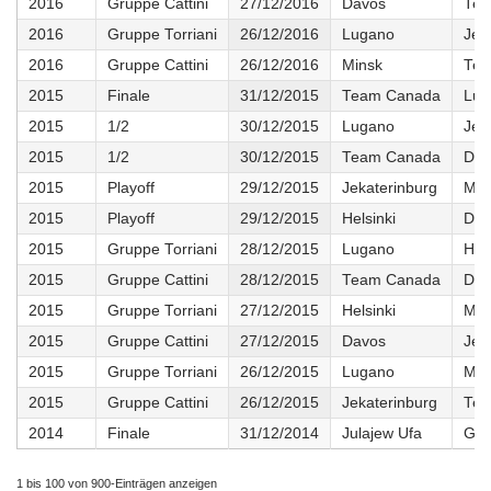
2016
Gruppe Cattini
27/12/2016
Davos
Tea
2016
Gruppe Torriani
26/12/2016
Lugano
Jek
2016
Gruppe Cattini
26/12/2016
Minsk
Tea
2015
Finale
31/12/2015
Team Canada
Lug
2015
1/2
30/12/2015
Lugano
Jek
2015
1/2
30/12/2015
Team Canada
Dav
2015
Playoff
29/12/2015
Jekaterinburg
Ma
2015
Playoff
29/12/2015
Helsinki
Dav
2015
Gruppe Torriani
28/12/2015
Lugano
Hels
2015
Gruppe Cattini
28/12/2015
Team Canada
Dav
2015
Gruppe Torriani
27/12/2015
Helsinki
Ma
2015
Gruppe Cattini
27/12/2015
Davos
Jek
2015
Gruppe Torriani
26/12/2015
Lugano
Ma
2015
Gruppe Cattini
26/12/2015
Jekaterinburg
Tea
2014
Finale
31/12/2014
Julajew Ufa
GE 
1 bis 100 von 900-Einträgen anzeigen