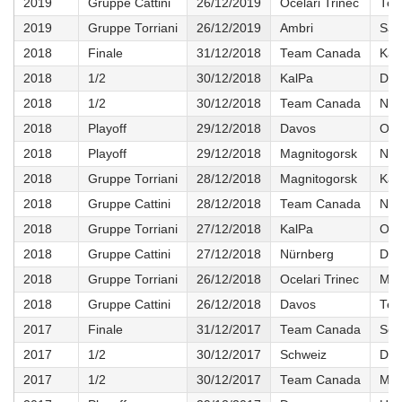
2019
Gruppe Cattini
26/12/2019
Ocelari Trinec
Tea
2019
Gruppe Torriani
26/12/2019
Ambri
Sal
2018
Finale
31/12/2018
Team Canada
Kal
2018
1/2
30/12/2018
KalPa
Dav
2018
1/2
30/12/2018
Team Canada
Nür
2018
Playoff
29/12/2018
Davos
Oce
2018
Playoff
29/12/2018
Magnitogorsk
Nür
2018
Gruppe Torriani
28/12/2018
Magnitogorsk
Kal
2018
Gruppe Cattini
28/12/2018
Team Canada
Nür
2018
Gruppe Torriani
27/12/2018
KalPa
Oce
2018
Gruppe Cattini
27/12/2018
Nürnberg
Dav
2018
Gruppe Torriani
26/12/2018
Ocelari Trinec
Mag
2018
Gruppe Cattini
26/12/2018
Davos
Tea
2017
Finale
31/12/2017
Team Canada
Sch
2017
1/2
30/12/2017
Schweiz
Dav
2017
1/2
30/12/2017
Team Canada
Mou