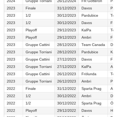
2024
Gruppe Torriani
26/12/2024
FR Gottéron
Par
2023
Finale
31/12/2023
Davos
Par
2023
1/2
30/12/2023
Pardubice
Tea
2023
1/2
30/12/2023
Davos
Frö
2023
Playoff
29/12/2023
KalPa
Tea
2023
Playoff
29/12/2023
Ambri
Frö
2023
Gruppe Cattini
28/12/2023
Team Canada
Dav
2023
Gruppe Torriani
28/12/2023
Pardubice
Kal
2023
Gruppe Cattini
27/12/2023
Davos
Frö
2023
Gruppe Torriani
27/12/2023
KalPa
Amb
2023
Gruppe Cattini
26/12/2023
Frölunda
Tea
2023
Gruppe Torriani
26/12/2023
Ambri
Pra
2022
Finale
31/12/2022
Sparta Prag
Amb
2022
1/2
30/12/2022
Ambri
Dav
2022
1/2
30/12/2022
Sparta Prag
Öre
2022
Playoff
29/12/2022
Davos
Hels