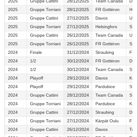
2025
Gruppe Cattini
28/12/2025
Team Canada
Dav
2025
Gruppe Torriani
28/12/2025
FR Gottéron
Hel
2025
Gruppe Cattini
27/12/2025
Davos
US 
2025
Gruppe Torriani
27/12/2025
Helsingfors
Spa
2025
Gruppe Cattini
26/12/2025
Team Canada
US 
2025
Gruppe Torriani
26/12/2025
FR Gottéron
Spa
2024
Finale
31/12/2024
Straubing
FR 
2024
1/2
30/12/2024
FR Gottéron
Dav
2024
1/2
30/12/2024
Team Canada
Str
2024
Playoff
29/12/2024
Davos
Kär
2024
Playoff
29/12/2024
Pardubice
Str
2024
Gruppe Cattini
28/12/2024
Team Canada
Str
2024
Gruppe Torriani
28/12/2024
Pardubice
Kär
2024
Gruppe Cattini
27/12/2024
Straubing
Dav
2024
Gruppe Torriani
27/12/2024
Kärpät Oulu
FR 
2024
Gruppe Cattini
26/12/2024
Davos
Tea