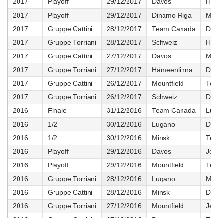
2017
Playoff
29/12/2017
Davos
Häm
2017
Playoff
29/12/2017
Dinamo Riga
Mou
2017
Gruppe Cattini
28/12/2017
Team Canada
Dav
2017
Gruppe Torriani
28/12/2017
Schweiz
Häm
2017
Gruppe Cattini
27/12/2017
Davos
Mou
2017
Gruppe Torriani
27/12/2017
Hämeenlinna
Din
2017
Gruppe Cattini
26/12/2017
Mountfield
Tea
2017
Gruppe Torriani
26/12/2017
Schweiz
Din
2016
Finale
31/12/2016
Team Canada
Lug
2016
1/2
30/12/2016
Lugano
Dav
2016
1/2
30/12/2016
Minsk
Tea
2016
Playoff
29/12/2016
Davos
Jek
2016
Playoff
29/12/2016
Mountfield
Tea
2016
Gruppe Torriani
28/12/2016
Lugano
Mou
2016
Gruppe Cattini
28/12/2016
Minsk
Dav
2016
Gruppe Torriani
27/12/2016
Mountfield
Jek