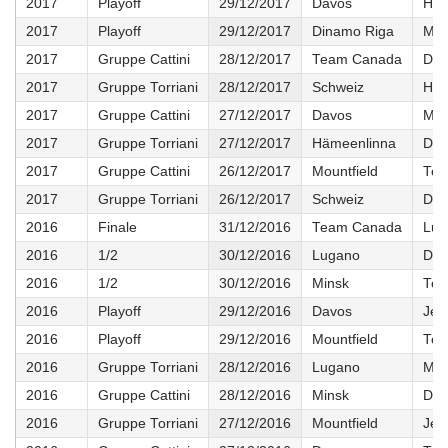
2017
Playoff
29/12/2017
Davos
Häm
2017
Playoff
29/12/2017
Dinamo Riga
Mou
2017
Gruppe Cattini
28/12/2017
Team Canada
Dav
2017
Gruppe Torriani
28/12/2017
Schweiz
Häm
2017
Gruppe Cattini
27/12/2017
Davos
Mou
2017
Gruppe Torriani
27/12/2017
Hämeenlinna
Din
2017
Gruppe Cattini
26/12/2017
Mountfield
Tea
2017
Gruppe Torriani
26/12/2017
Schweiz
Din
2016
Finale
31/12/2016
Team Canada
Lug
2016
1/2
30/12/2016
Lugano
Dav
2016
1/2
30/12/2016
Minsk
Tea
2016
Playoff
29/12/2016
Davos
Jek
2016
Playoff
29/12/2016
Mountfield
Tea
2016
Gruppe Torriani
28/12/2016
Lugano
Mou
2016
Gruppe Cattini
28/12/2016
Minsk
Dav
2016
Gruppe Torriani
27/12/2016
Mountfield
Jek