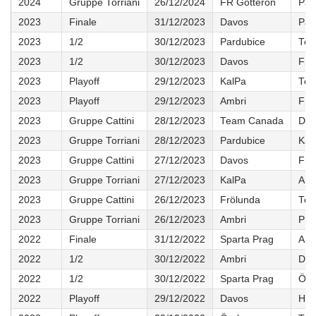
2024
Gruppe Torriani
26/12/2024
FR Gottéron
Par
2023
Finale
31/12/2023
Davos
Par
2023
1/2
30/12/2023
Pardubice
Tea
2023
1/2
30/12/2023
Davos
Frö
2023
Playoff
29/12/2023
KalPa
Tea
2023
Playoff
29/12/2023
Ambri
Frö
2023
Gruppe Cattini
28/12/2023
Team Canada
Dav
2023
Gruppe Torriani
28/12/2023
Pardubice
Kal
2023
Gruppe Cattini
27/12/2023
Davos
Frö
2023
Gruppe Torriani
27/12/2023
KalPa
Amb
2023
Gruppe Cattini
26/12/2023
Frölunda
Tea
2023
Gruppe Torriani
26/12/2023
Ambri
Pra
2022
Finale
31/12/2022
Sparta Prag
Amb
2022
1/2
30/12/2022
Ambri
Dav
2022
1/2
30/12/2022
Sparta Prag
Öre
2022
Playoff
29/12/2022
Davos
Hels