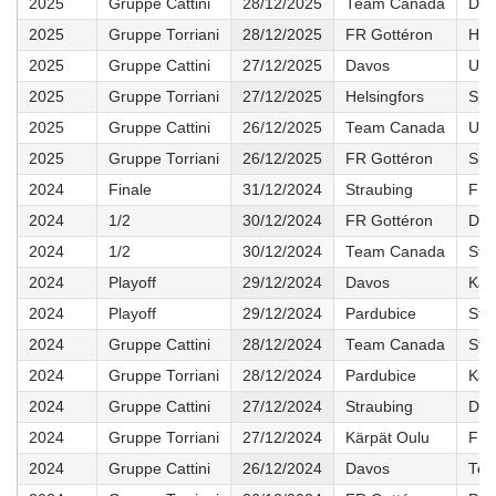
2025
Gruppe Cattini
28/12/2025
Team Canada
Dav
2025
Gruppe Torriani
28/12/2025
FR Gottéron
Hel
2025
Gruppe Cattini
27/12/2025
Davos
US 
2025
Gruppe Torriani
27/12/2025
Helsingfors
Spa
2025
Gruppe Cattini
26/12/2025
Team Canada
US 
2025
Gruppe Torriani
26/12/2025
FR Gottéron
Spa
2024
Finale
31/12/2024
Straubing
FR 
2024
1/2
30/12/2024
FR Gottéron
Dav
2024
1/2
30/12/2024
Team Canada
Str
2024
Playoff
29/12/2024
Davos
Kär
2024
Playoff
29/12/2024
Pardubice
Str
2024
Gruppe Cattini
28/12/2024
Team Canada
Str
2024
Gruppe Torriani
28/12/2024
Pardubice
Kär
2024
Gruppe Cattini
27/12/2024
Straubing
Dav
2024
Gruppe Torriani
27/12/2024
Kärpät Oulu
FR 
2024
Gruppe Cattini
26/12/2024
Davos
Tea