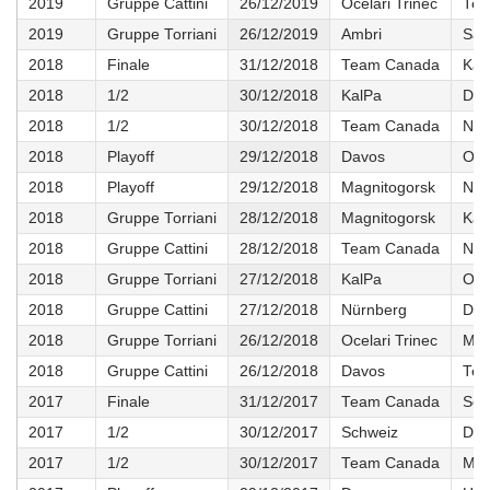
2019
Gruppe Cattini
26/12/2019
Ocelari Trinec
Tea
2019
Gruppe Torriani
26/12/2019
Ambri
Sal
2018
Finale
31/12/2018
Team Canada
Kal
2018
1/2
30/12/2018
KalPa
Dav
2018
1/2
30/12/2018
Team Canada
Nür
2018
Playoff
29/12/2018
Davos
Oce
2018
Playoff
29/12/2018
Magnitogorsk
Nür
2018
Gruppe Torriani
28/12/2018
Magnitogorsk
Kal
2018
Gruppe Cattini
28/12/2018
Team Canada
Nür
2018
Gruppe Torriani
27/12/2018
KalPa
Oce
2018
Gruppe Cattini
27/12/2018
Nürnberg
Dav
2018
Gruppe Torriani
26/12/2018
Ocelari Trinec
Mag
2018
Gruppe Cattini
26/12/2018
Davos
Tea
2017
Finale
31/12/2017
Team Canada
Sch
2017
1/2
30/12/2017
Schweiz
Dav
2017
1/2
30/12/2017
Team Canada
Mou