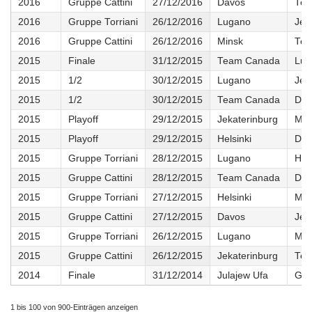
2016
Gruppe Cattini
27/12/2016
Davos
Tea
2016
Gruppe Torriani
26/12/2016
Lugano
Jek
2016
Gruppe Cattini
26/12/2016
Minsk
Tea
2015
Finale
31/12/2015
Team Canada
Lug
2015
1/2
30/12/2015
Lugano
Jek
2015
1/2
30/12/2015
Team Canada
Dav
2015
Playoff
29/12/2015
Jekaterinburg
Ma
2015
Playoff
29/12/2015
Helsinki
Dav
2015
Gruppe Torriani
28/12/2015
Lugano
Hels
2015
Gruppe Cattini
28/12/2015
Team Canada
Dav
2015
Gruppe Torriani
27/12/2015
Helsinki
Ma
2015
Gruppe Cattini
27/12/2015
Davos
Jek
2015
Gruppe Torriani
26/12/2015
Lugano
Ma
2015
Gruppe Cattini
26/12/2015
Jekaterinburg
Tea
2014
Finale
31/12/2014
Julajew Ufa
GE 
1 bis 100 von 900-Einträgen anzeigen